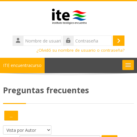
Salta al contenido principal
Nombre
de
Acceder
Contraseña
usuario
¿Olvidó su nombre de usuario o contraseña?
ITE encuentracurso
Ayuda
Preguntas frecuentes
Cursos
Diplomados
...
Exportar entradas
Bachilleratos
Navegue por el glosario usando este índice.