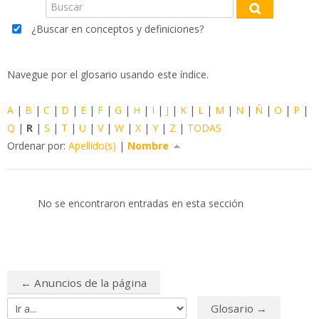
Buscar
Blog
Buscar
¿Buscar en conceptos y definiciones?
FAQ
Navegue por el glosario usando este índice.
Buscar
cursos
Env
A
|
B
|
C
|
D
|
E
|
F
|
G
|
H
|
I
|
J
|
K
|
L
|
M
|
N
|
Ñ
|
O
|
P
|
Q
|
R
|
S
|
T
|
U
|
V
|
W
|
X
|
Y
|
Z
|
TODAS
Ordenar por:
Apellido(s)
|
Nombre
No se encontraron entradas en esta sección
← Anuncios de la página
Glosario →
Ir a...