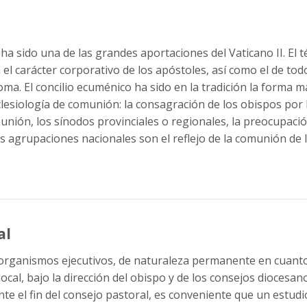
s ha sido una de las grandes aportaciones del Vaticano II. El
ja el carácter corporativo de los apóstoles, así como el de t
ma. El concilio ecuménico ha sido en la tradición la forma má
esiología de comunión: la consagración de los obispos por lo
unión, los sínodos provinciales o regionales, la preocupació
s agrupaciones nacionales son el reflejo de la comunión de la
al
rganismos ejecutivos, de naturaleza permanente en cuanto a
 local, bajo la dirección del obispo y de los consejos diocesa
te el fin del consejo pastoral, es conveniente que un estudi