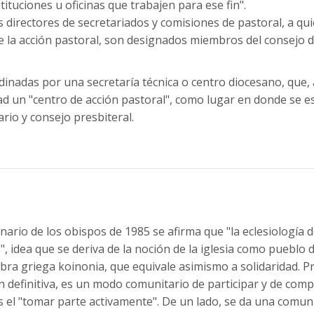
stituciones u oficinas que trabajen para ese fin".
s directores de secretariados y comisiones de pastoral, a q
e la acción pastoral, son designados miembros del consejo 
inadas por una secretaría técnica o centro diocesano, que, a
ad un "centro de acción pastoral", como lugar en donde se es
cario y consejo presbiteral.
inario de los obispos de 1985 se afirma que "la eclesiología 
, idea que se deriva de la noción de la iglesia como pueblo 
bra griega koinonia, que equivale asimismo a solidaridad. P
 definitiva, es un modo comunitario de participar y de compar
es el "tomar parte activamente". De un lado, se da una comun