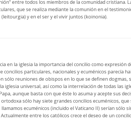
 unión" entre todos los miembros de la comunidad cristiana. 
iculares, que se realiza mediante la comunión en el testimonio 
eitourgia) y en el ser y el vivir juntos (koinonia).
ia en la iglesia la importancia del concilio como expresión 
n de concilios particulares, nacionales y ecuménicos parecía h
o son sólo reuniones de obispos en lo que se definen dogmas, 
 iglesia universal, así como la interrelación de todas las ig
 Papa, aunque basta con que éste lo asuma y acepte sus decis
ia ortodoxa sólo hay siete grandes concilios ecuménicos, que 
os llamamos ecuménicos (incluido el Vaticano II) serían sólo sí
. Actualmente entre los católicos crece el deseo de un concil