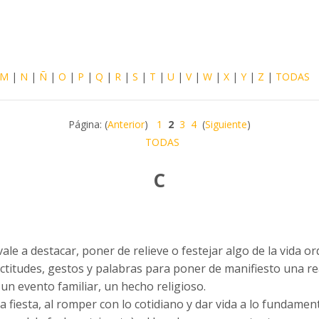
r
M
|
N
|
Ñ
|
O
|
P
|
Q
|
R
|
S
|
T
|
U
|
V
|
W
|
X
|
Y
|
Z
|
TODAS
Página: (
Anterior
)
1
2
3
4
(
Siguiente
)
TODAS
C
le a destacar, poner de relieve o festejar algo de la vida or
ctitudes, gestos y palabras para poner de manifiesto una re
un evento familiar, un hecho religioso.
a fiesta, al romper con lo cotidiano y dar vida a lo fundament