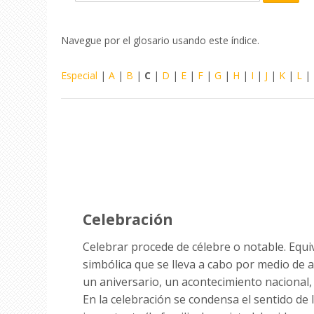
Busca
Navegue por el glosario usando este índice.
Especial
|
A
|
B
|
C
|
D
|
E
|
F
|
G
|
H
|
I
|
J
|
K
|
L
|
Celebración
Celebrar procede de célebre o notable. Equiva
simbólica que se lleva a cabo por medio de a
un aniversario, un acontecimiento nacional, 
En la celebración se condensa el sentido de l