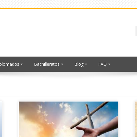
iplomados
Bachilleratos
Blog
FAQ