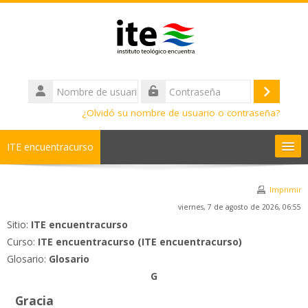
Salta al contenido principal
Nombre
de
Acceder
Contraseña
usuario
¿Olvidó su nombre de usuario o contraseña?
ITE encuentracurso
Ayuda
Imprimir
viernes, 7 de agosto de 2026, 06:55
Cursos
Sitio:
ITE encuentracurso
Curso:
ITE encuentracurso (ITE encuentracurso)
Diplomados
Glosario:
Glosario
G
Bachilleratos
Gracia