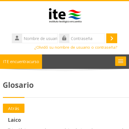
Salta al contenido principal
Nombre
de
Acceder
Contraseña
usuario
¿Olvidó su nombre de usuario o contraseña?
ITE encuentracurso
Ayuda
Glosario
Cursos
Diplomados
Atrás
Laico
Bachilleratos