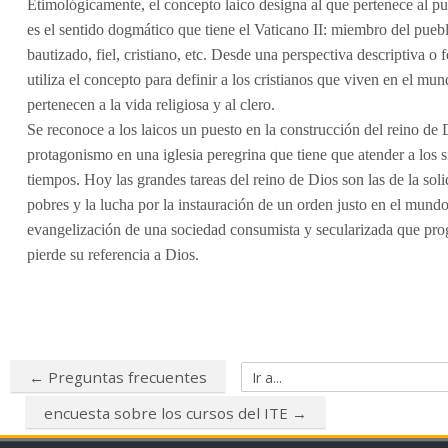
Etimológicamente, el concepto laico designa al que pertenece al pue
Blog
es el sentido dogmático que tiene el Vaticano II: miembro del pueb
bautizado, fiel, cristiano, etc. Desde una perspectiva descriptiva o
FAQ
utiliza el concepto para definir a los cristianos que viven en el mu
pertenecen a la vida religiosa y al clero.
Buscar
Se reconoce a los laicos un puesto en la construcción del reino de 
cursos
Env
protagonismo en una iglesia peregrina que tiene que atender a los s
tiempos. Hoy las grandes tareas del reino de Dios son las de la soli
pobres y la lucha por la instauración de un orden justo en el mundo
evangelización de una sociedad consumista y secularizada que pr
pierde su referencia a Dios.
← Preguntas frecuentes
Ir a...
encuesta sobre los cursos del ITE →