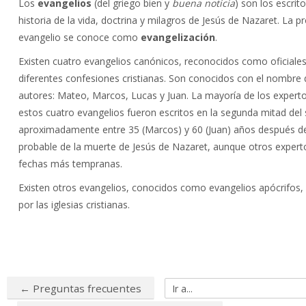
Los
evangelios
(del griego bien y
buena noticia
) son los escrit
Blog
historia de la vida, doctrina y milagros de Jesús de Nazaret. La p
evangelio se conoce como
evangelización
.
FAQ
Existen cuatro evangelios canónicos, reconocidos como oficiales
Buscar
diferentes confesiones cristianas. Son conocidos con el nombre
cursos
Env
autores: Mateo, Marcos, Lucas y Juan. La mayoría de los expert
estos cuatro evangelios fueron escritos en la segunda mitad del si
aproximadamente entre 35 (Marcos) y 60 (Juan) años después de
probable de la muerte de Jesús de Nazaret, aunque otros exper
fechas más tempranas.
Existen otros evangelios, conocidos como
evangelios apócrifos
,
por las iglesias cristianas.
← Preguntas frecuentes
Ir a...