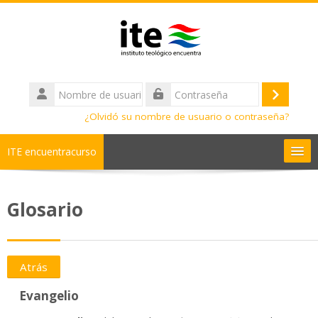
Salta al contenido principal
Nombre
de
Acceder
Contraseña
usuario
¿Olvidó su nombre de usuario o contraseña?
ITE encuentracurso
Ayuda
Glosario
Cursos
Diplomados
Atrás
Evangelio
Bachilleratos