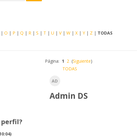
Buscar
|
O
|
P
|
Q
|
R
|
S
|
T
|
U
|
V
|
W
|
X
|
Y
|
Z
|
TODAS
Página:
1
2
(
Siguiente
)
TODAS
AD
Admin DS
perfil?
10:04)