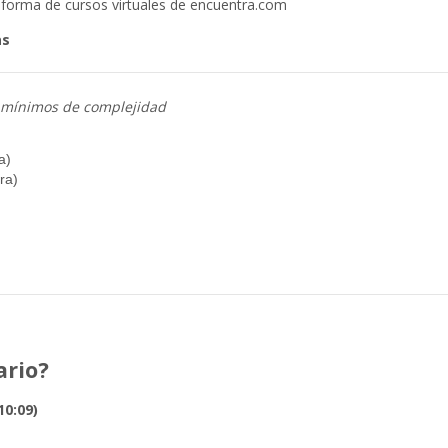
aforma de cursos virtuales de encuentra.com
as
s mínimos de complejidad
a)
ra)
ario?
10:09)