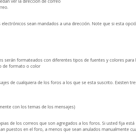
edan ver la dirección de correo
rreo.
s electrónicos sean mandados a una dirección. Note que si esta opció
 serán formateados con diferentes tipos de fuentes y colores para h
o de formato o color
s de cualquiera de los foros a los que se esta suscrito. Existen tre
amente con los temas de los mensajes)
pias de los correos que son agregados a los foros. Si usted fija está
ean puestos en el foro, a menos que sean anulados manualmente c