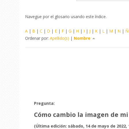
Navegue por el glosario usando este índice.
A
|
B
|
C
|
D
|
E
|
F
|
G
|
H
|
I
|
J
|
K
|
L
|
M
|
N
|
Ñ
Ordenar por:
Apellido(s)
|
Nombre
Pregunta:
Cómo cambio la imagen de mi 
(Última edición: sábado, 14 de mayo de 2022, 