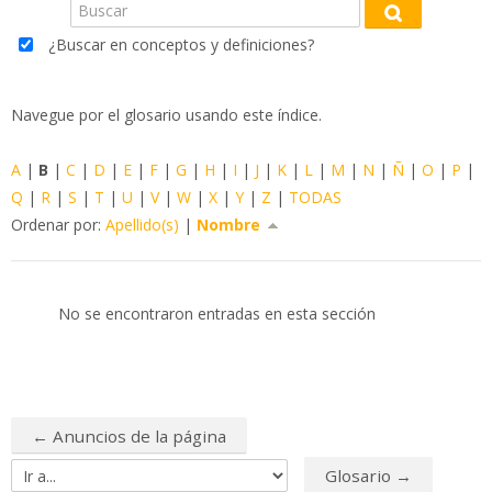
Buscar
Blog
Buscar
¿Buscar en conceptos y definiciones?
FAQ
Navegue por el glosario usando este índice.
Buscar
cursos
Env
A
|
B
|
C
|
D
|
E
|
F
|
G
|
H
|
I
|
J
|
K
|
L
|
M
|
N
|
Ñ
|
O
|
P
|
Q
|
R
|
S
|
T
|
U
|
V
|
W
|
X
|
Y
|
Z
|
TODAS
Ordenar por:
Apellido(s)
|
Nombre
No se encontraron entradas en esta sección
← Anuncios de la página
Glosario →
Ir a...