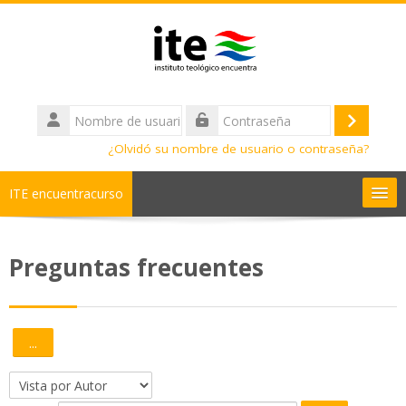
Salta al contenido principal
Nombre
de
Acceder
Contraseña
usuario
¿Olvidó su nombre de usuario o contraseña?
ITE encuentracurso
Ayuda
Preguntas frecuentes
Cursos
Diplomados
...
Exportar entradas
Bachilleratos
Navegue por el glosario usando este índice.