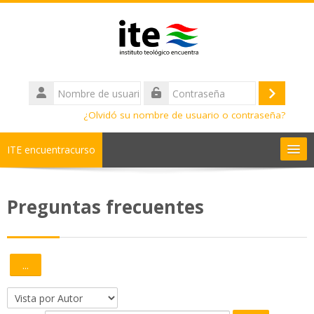
Salta al contenido principal
Nombre
de
Acceder
Contraseña
usuario
¿Olvidó su nombre de usuario o contraseña?
ITE encuentracurso
Ayuda
Preguntas frecuentes
Cursos
Diplomados
...
Exportar entradas
Bachilleratos
Navegue por el glosario usando este índice.