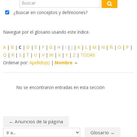
Buscar
Blog
Buscar
¿Buscar en conceptos y definiciones?
FAQ
Navegue por el glosario usando este índice.
Buscar
cursos
Env
A
|
B
|
C
|
D
|
E
|
F
|
G
|
H
|
I
|
J
|
K
|
L
|
M
|
N
|
Ñ
|
O
|
P
|
Q
|
R
|
S
|
T
|
U
|
V
|
W
|
X
|
Y
|
Z
|
TODAS
Ordenar por:
Apellido(s)
|
Nombre
No se encontraron entradas en esta sección
← Anuncios de la página
Glosario →
Ir a...