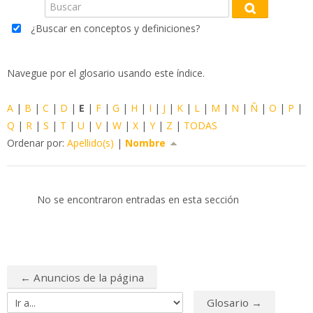
Buscar
Blog
Buscar
¿Buscar en conceptos y definiciones?
FAQ
Navegue por el glosario usando este índice.
Buscar
cursos
Env
A
|
B
|
C
|
D
|
E
|
F
|
G
|
H
|
I
|
J
|
K
|
L
|
M
|
N
|
Ñ
|
O
|
P
|
Q
|
R
|
S
|
T
|
U
|
V
|
W
|
X
|
Y
|
Z
|
TODAS
Ordenar por:
Apellido(s)
|
Nombre
No se encontraron entradas en esta sección
← Anuncios de la página
Glosario →
Ir a...