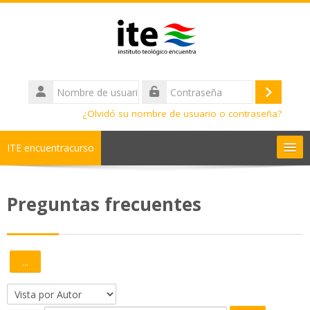
Salta al contenido principal
Nombre
de
Acceder
Contraseña
usuario
¿Olvidó su nombre de usuario o contraseña?
ITE encuentracurso
Ayuda
Preguntas frecuentes
Cursos
Diplomados
...
Exportar entradas
Bachilleratos
Navegue por el glosario usando este índice.