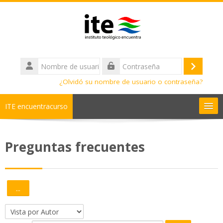
Salta al contenido principal
Nombre
de
Acceder
Contraseña
usuario
¿Olvidó su nombre de usuario o contraseña?
ITE encuentracurso
Ayuda
Preguntas frecuentes
Cursos
Diplomados
...
Exportar entradas
Bachilleratos
Navegue por el glosario usando este índice.