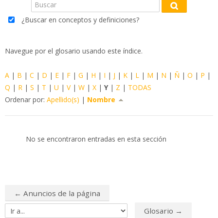
Buscar
Blog
Buscar
¿Buscar en conceptos y definiciones?
FAQ
Navegue por el glosario usando este índice.
Buscar
cursos
Env
A
|
B
|
C
|
D
|
E
|
F
|
G
|
H
|
I
|
J
|
K
|
L
|
M
|
N
|
Ñ
|
O
|
P
|
Q
|
R
|
S
|
T
|
U
|
V
|
W
|
X
|
Y
|
Z
|
TODAS
Ordenar por:
Apellido(s)
|
Nombre
No se encontraron entradas en esta sección
← Anuncios de la página
Glosario →
Ir a...