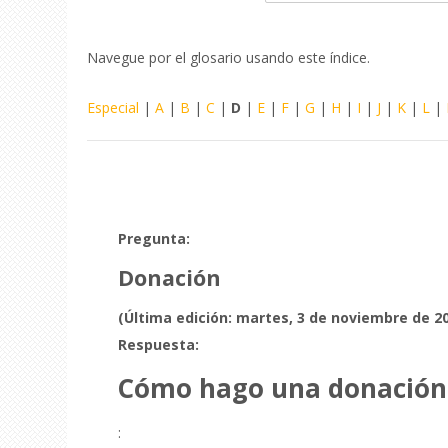
Navegue por el glosario usando este índice.
Especial
|
A
|
B
|
C
|
D
|
E
|
F
|
G
|
H
|
I
|
J
|
K
|
L
|
Pregunta:
Donación
(Última edición: martes, 3 de noviembre de 20
Respuesta:
Cómo hago una donación 
: