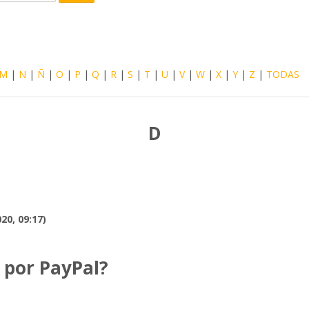
Buscar
M
|
N
|
Ñ
|
O
|
P
|
Q
|
R
|
S
|
T
|
U
|
V
|
W
|
X
|
Y
|
Z
|
TODAS
D
20, 09:17)
por PayPal?