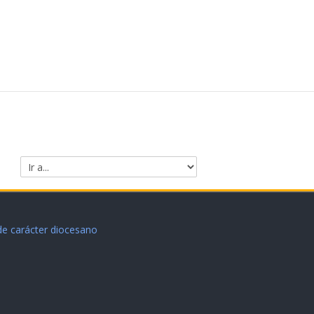
Ir a...
 de carácter diocesano