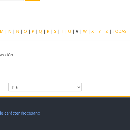
Buscar
M
|
N
|
Ñ
|
O
|
P
|
Q
|
R
|
S
|
T
|
U
|
V
|
W
|
X
|
Y
|
Z
|
TODAS
sección
Ir a...
 de carácter diocesano