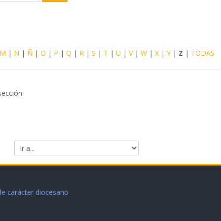
Buscar
M
|
N
|
Ñ
|
O
|
P
|
Q
|
R
|
S
|
T
|
U
|
V
|
W
|
X
|
Y
|
Z
|
TODAS
sección
Ir a...
 de carácter diocesano