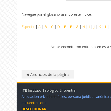
Navegue por el glosario usando este índice.
Especial
|
A
|
B
|
C
|
D
|
E
|
F
|
G
|
H
|
I
|
J
|
K
|
L
|
No se encontraron entradas en esta 
◀︎ Anuncios de la página
ITE
Instituto Teológico Encuentra
Asociación privada de fieles, persona jurídica canónica
encuentra.com
DESEO DONAR