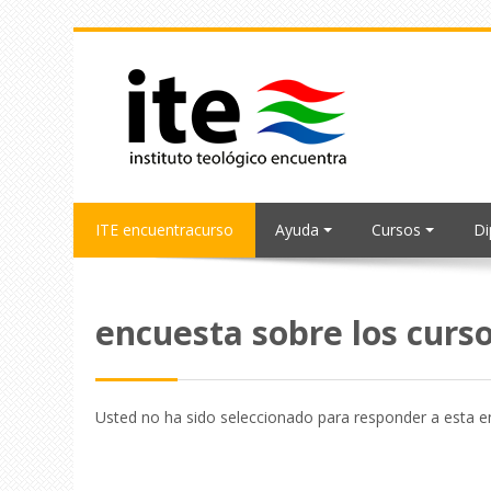
Salta al contenido principal
ITE encuentracurso
Ayuda
Cursos
D
encuesta sobre los curso
Usted no ha sido seleccionado para responder a esta 