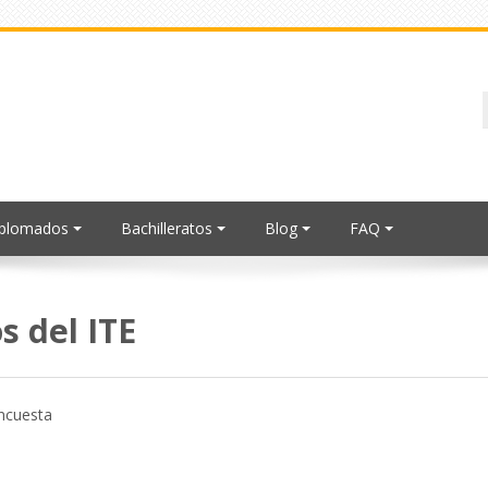
iplomados
Bachilleratos
Blog
FAQ
s del ITE
encuesta