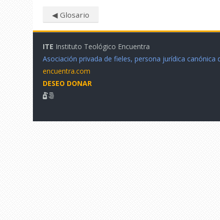
◀︎ Glosario
ITE
Instituto Teológico Encuentra
Asociación privada de fieles, persona jurídica canónica
encuentra.com
DESEO DONAR